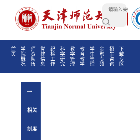
首
学
师
党
纪
科
教
教
学
金
招
下
页
院
资
建
检
学
学
育
生
融
生
载
概
队
信
工
研
管
教
管
专
咨
专
况
伍
息
作
究
理
学
理
硕
询
区
相关
制度