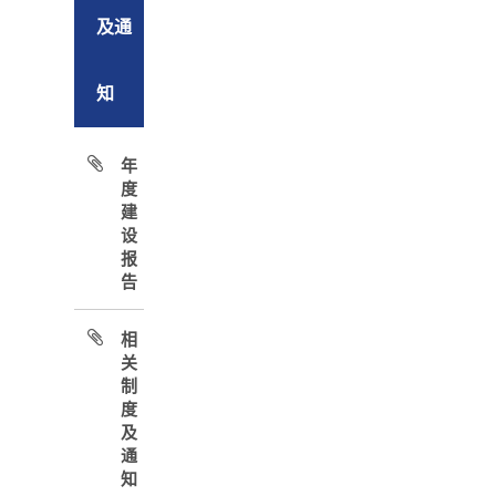
及通
知
年
度
建
设
报
告
相
关
制
度
及
通
知